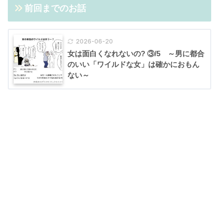
前回までのお話
2026-06-20
女は面白くなれないの? ③/5 ～男に都合
のいい「ワイルドな女」は確かにおもん
ない～