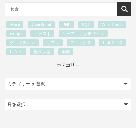
iHerb
JavaScript
PHP
SQL
WordPress
xampp
イラスト
グラフィックデザイン
グルタチオン
サプリ
デトックス
ビタミンC
レシピ
慢性疲労
美肌
カテゴリー
ア
ー
カ
イ
ブ