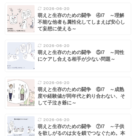
2026-06-20
萌えと生存のための闘争 ④/7 ～理解
不能な他者も属性化してしまえば安心し
て妄想に使える～
2026-06-20
萌えと生存のための闘争 ⑤/7 ～同性
にケアし合える相手が少ない問題～
2026-06-20
萌えと生存のための闘争 ⑥/7 ～成熟
度や経験値が同年代と釣り合わない、そ
して子泣き爺に～
2026-06-20
萌えと生存のための闘争 ⑦/7 ～子供
を欲しがるのは女を鎖でつなぐため。本