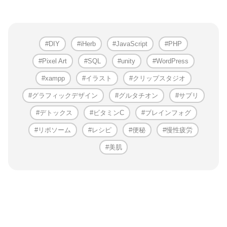
DIY
iHerb
JavaScript
PHP
Pixel Art
SQL
unity
WordPress
xampp
イラスト
クリップスタジオ
グラフィックデザイン
グルタチオン
サプリ
デトックス
ビタミンC
ブレインフォグ
リポソーム
レシピ
便秘
慢性疲労
美肌