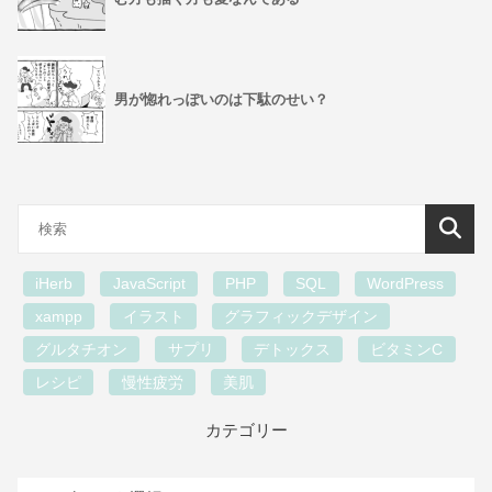
男が惚れっぽいのは下駄のせい？
iHerb
JavaScript
PHP
SQL
WordPress
xampp
イラスト
グラフィックデザイン
グルタチオン
サプリ
デトックス
ビタミンC
レシピ
慢性疲労
美肌
カテゴリー