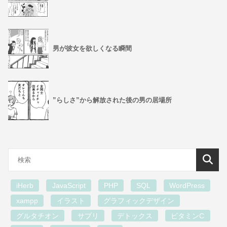
男が彼女を欲しくなる瞬間
”らしさ”から解放された後の男の居場所
iHerb
JavaScript
PHP
SQL
WordPress
xampp
イラスト
グラフィックデザイン
グルタチオン
サプリ
デトックス
ビタミンC