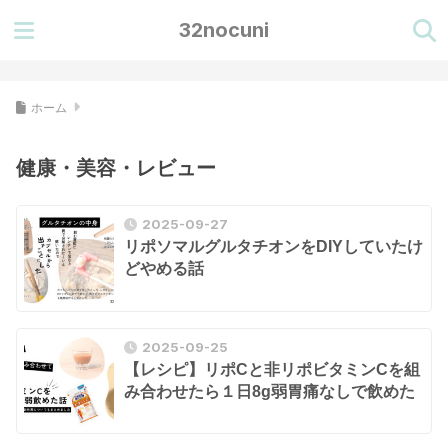
32nocuni
ホーム
健康・美容・レビュー
2025-09-27
リポソマルグルタチオンをDIYしていたけ
どやめる話
2025-09-25
【レシピ】リポCと非リポビタミンCを組
み合わせたら１日8g弱胃痛なしで飲めた