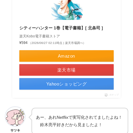
シティーハンター 1巻【電子書籍】[ 北条司 ]
楽天Kobo電子書籍ストア
¥594
（2026/06/27 02:11時点 | 楽天市場調べ）
Amazon
楽天市場
Yahooショッピング
ポチップ
あー、あれNetflixで実写化されてましたよね！
鈴木亮平好きだから見ましたよ！
サツキ