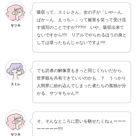
吸収って、スミレさん、女の子が「いや～ん、
ばか～ん、えっち～」って被害を笑って受け流
サツキ
す描写のことですか???!!! いや、吸収出来て
ないですから!!!! リアルでやられるほうの身と
しては堪ったもんじゃないですよ!!!!
でも読者の解像度もきっと同じくらいだから、
世界観を共有できていいのかも…？ うっかり
スミレ
人間界に紛れ込んでしまった者たちの孤独が分
かる、サツキちゃん?!
そ、そんなところに思いを馳せたくねぇーーー
ーーーーー!!!!
サツキ