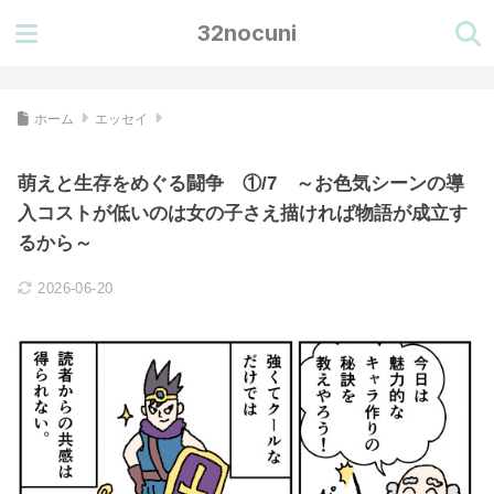
32nocuni
ホーム
エッセイ
萌えと生存をめぐる闘争 ①/7 ～お色気シーンの導
入コストが低いのは女の子さえ描ければ物語が成立す
るから～
2026-06-20