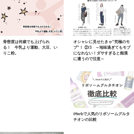
骨密度は何歳でも上げられ
オシャレに見せたきゃ”究極のモ
る！ 牛乳より運動、大豆、い
ブ”！ ②/3 ～地味過ぎてもモブ
りこ粉。
になれない！ダサすぎると痴漢
に遭うので注意～
iHerbで人気のリポソームグルタ
チオンの比較