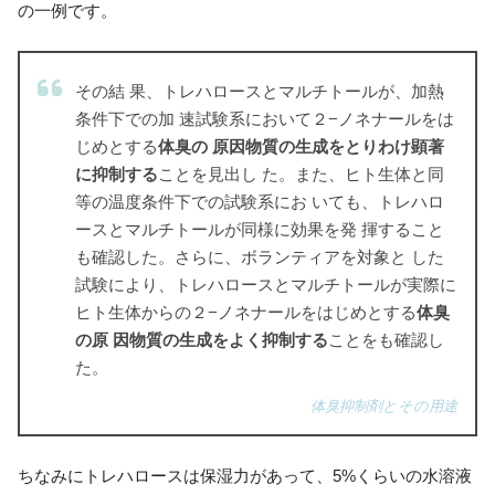
の一例です。
その結 果、トレハロースとマルチトールが、加熱
条件下での加 速試験系において２−ノネナールをは
じめとする
体臭の 原因物質の生成をとりわけ顕著
に抑制する
ことを見出し た。また、ヒト生体と同
等の温度条件下での試験系にお いても、トレハロ
ースとマルチトールが同様に効果を発 揮すること
も確認した。さらに、ボランティアを対象と した
試験により、トレハロースとマルチトールが実際に
ヒト生体からの２−ノネナールをはじめとする
体臭
の原 因物質の生成をよく抑制する
ことをも確認し
た。
体臭抑制剤とその用途
ちなみにトレハロースは保湿力があって、5%くらいの水溶液